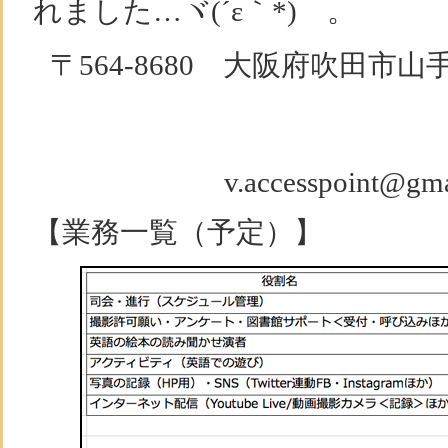
れました…ヾ(´ε｀*)ゝ。
〒564-8680 大阪府吹田市山
v.accesspoint@gm
【業務一覧（予定）】